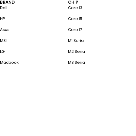
BRAND
CHIP
Dell
Core I3
HP
Core I5
Asus
Core I7
MSI
M1 Seria
LG
M2 Seria
Macbook
M3 Seria