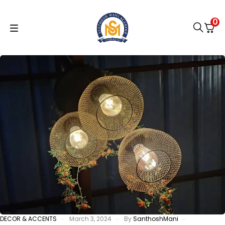
0
DECOR & ACCENTS
March 3, 2024
By
SanthoshMani