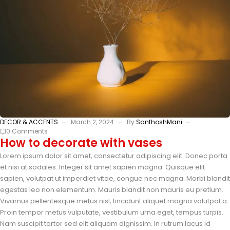
DECOR & ACCENTS
March 2, 2024
By
SanthoshMani
0 Comments
How to decorate with vases
Lorem ipsum dolor sit amet, consectetur adipiscing elit. Donec porta
et nisi at sodales. Integer sit amet sapien magna. Quisque elit
sapien, volutpat ut imperdiet vitae, congue nec magna. Morbi blandit
egestas leo non elementum. Mauris blandit non mauris eu pretium.
Vivamus pellentesque metus nisl, tincidunt aliquet magna volutpat a.
Proin tempor metus vulputate, vestibulum urna eget, tempus turpis.
Nam suscipit tortor sed elit aliquam dignissim. In rutrum lacus id