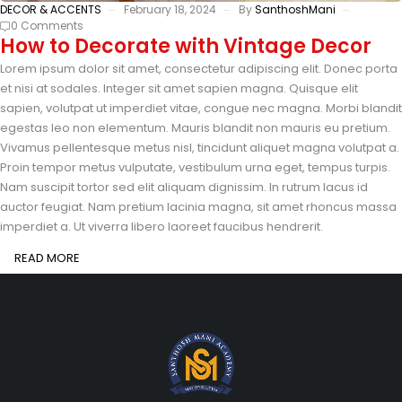
DECOR & ACCENTS
February 18, 2024
By
SanthoshMani
0 Comments
How to Decorate with Vintage Decor
Lorem ipsum dolor sit amet, consectetur adipiscing elit. Donec porta
et nisi at sodales. Integer sit amet sapien magna. Quisque elit
sapien, volutpat ut imperdiet vitae, congue nec magna. Morbi blandit
egestas leo non elementum. Mauris blandit non mauris eu pretium.
Vivamus pellentesque metus nisl, tincidunt aliquet magna volutpat a.
Proin tempor metus vulputate, vestibulum urna eget, tempus turpis.
Nam suscipit tortor sed elit aliquam dignissim. In rutrum lacus id
auctor feugiat. Nam pretium lacinia magna, sit amet rhoncus massa
imperdiet a. Ut viverra libero laoreet faucibus hendrerit.
READ MORE