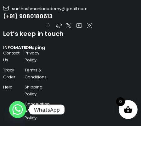
santhoshmaniacademy@gmail.com
(+91) 9080180613
Let’s keep in touch
INFOMATION
Shipping
Contact
Privacy
Us
Policy
Track
Terms &
Order
Conditions
Help
Shipping
Policy
0
Cancelation
WhatsApp
And Refund
Policy
Copyright © Santhosh Mani Academy. All Rights Reserved