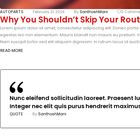
AUTOPARTS
February 21, 2024
By
SanthoshMani
0 Comme
Why You Shouldn’t Skip Your Rout
Lorem ipsum dolor sit amet, consectetur adipiscing elit. Donec porta 
egestas leo non elementum. Mauris blandit non mauris eu pretium. Vi
Nam suscipit tortor sed elit aliquam dignissim. In rutrum lacus id auc
READ MORE
Nunc eleifend sollicitudin laoreet. Praesent 
Integer nec elit quis purus hendrerit maximus 
QUOTE
By
SanthoshMani