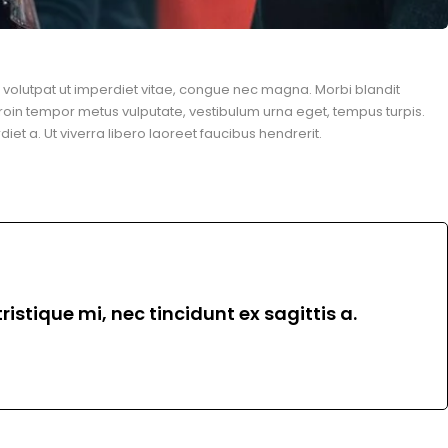
n, volutpat ut imperdiet vitae, congue nec magna. Morbi blandit
roin tempor metus vulputate, vestibulum urna eget, tempus turpis.
et a. Ut viverra libero laoreet faucibus hendrerit.
istique mi, nec tincidunt ex sagittis a.