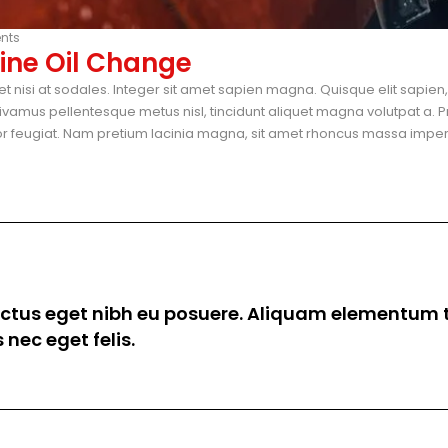
nts
ine Oil Change
et nisi at sodales. Integer sit amet sapien magna. Quisque elit sapie
vamus pellentesque metus nisl, tincidunt aliquet magna volutpat a. P
tor feugiat. Nam pretium lacinia magna, sit amet rhoncus massa imperdi
luctus eget nibh eu posuere. Aliquam elementum tr
nec eget felis.