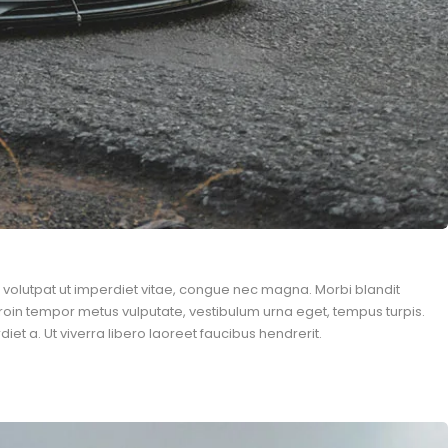
n, volutpat ut imperdiet vitae, congue nec magna. Morbi blandit
roin tempor metus vulputate, vestibulum urna eget, tempus turpis.
et a. Ut viverra libero laoreet faucibus hendrerit.