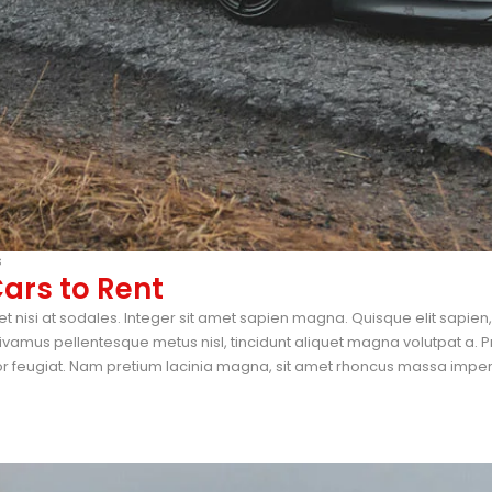
s
ars to Rent
et nisi at sodales. Integer sit amet sapien magna. Quisque elit sapie
vamus pellentesque metus nisl, tincidunt aliquet magna volutpat a. P
tor feugiat. Nam pretium lacinia magna, sit amet rhoncus massa imperdi