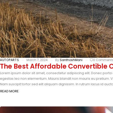
AUTOPARTS
March 7, 2024
By
SanthoshMani
0 Comment
The Best Affordable Convertible C
Lorem ipsum dolor sit amet, consectetur adipiscing elit. Donec porta 
egestas leo non elementum. Mauris blandit non mauris eu pretium. Vi
Nam suscipit tortor sed elit aliquam dignissim. In rutrum lacus id auc
READ MORE