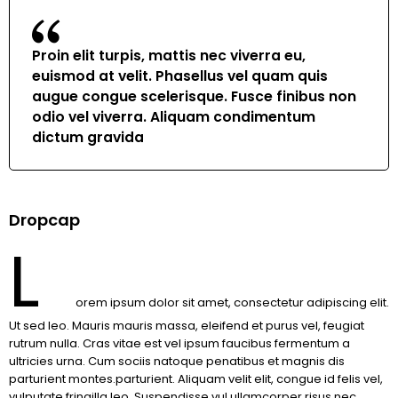
Proin elit turpis, mattis nec viverra eu,
euismod at velit. Phasellus vel quam quis
augue congue scelerisque. Fusce finibus non
odio vel viverra. Aliquam condimentum
dictum gravida
Dropcap
L
orem ipsum dolor sit amet, consectetur adipiscing elit.
Ut sed leo. Mauris mauris massa, eleifend et purus vel, feugiat
rutrum nulla. Cras vitae est vel ipsum faucibus fermentum a
ultricies urna. Cum sociis natoque penatibus et magnis dis
parturient montes.parturient. Aliquam velit elit, congue id felis vel,
vulputate fringilla leo. Suspendisse vul ullamcorper risus nec