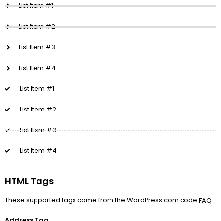
List Item #1
List Item #2
List Item #3
List Item #4
List Item #1
List Item #2
List Item #3
List Item #4
HTML Tags
These supported tags come from the WordPress.com code
.
FAQ
Address Tag