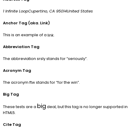
1 Infinite LoopCupertino, CA 95014United States
Anchor Tag (aka. Link)
This is an example of a
.
link
Abbreviation Tag
The abbreviation
srsly
stands for “seriously”.
Acronym Tag
The acronym
ftw
stands for “for the win”.
Big Tag
big
These tests are a
deal, but this tag is no longer supported in
HTML5.
Cite Tag