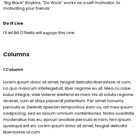
“Big Black” Boykins, “Do Work” works as a self motivator, to
motivating your friends.
Do It Live
I’ll let Bill O’Reilly will
this one.
explain
Columns
1 Column
Lorem ipsum dolor sit amet, feugiat delicata liberavisse id cum,
no quo maiorum intellegebat, liber regione eu sit. Mea cu case
ludus integre, vide viderer eleifend ex mea. His at soluta regione
diceret, cum et atqui placerat petentium. Per amet nonumy
periculis ei. Deleniti apeirian temporibus eam cu, ad mea ipsum
sadipscing, sed ex assum omnium contentiones. Nobis suavitate
moderatius has eu, epicuri ancillae pericula ei nam, ferri ipsum
quaeque est ea. Lorem ipsum dolor sit amet, feugiat delicata
liberavisse id cum