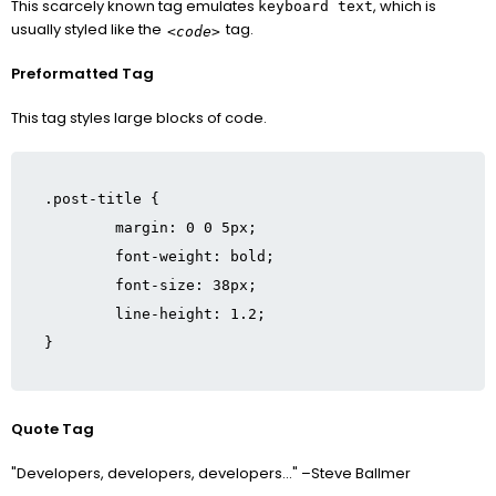
This scarcely known tag emulates
, which is
keyboard text
usually styled like the
tag.
<code>
Preformatted Tag
This tag styles large blocks of code.
.post-title {

	margin: 0 0 5px;

	font-weight: bold;

	font-size: 38px;

	line-height: 1.2;

}
Quote Tag
Developers, developers, developers…
–Steve Ballmer