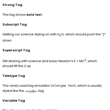
Strong Tag
This tag shows
bold
text.
Subscript Tag
Getting our science styling on with H
O, which should push the “2”
2
down.
Superscript Tag
2
Still sticking with science and Isaac Newton’s E = MC
, which
should lift the 2 up.
Teletype Tag
This rarely used tag emulates
, which is usually
teletype text
styled like the
tag.
<code>
Variable Tag