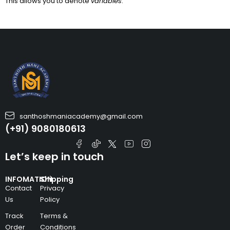
This allows you to denote
variables
.
santhoshmaniacademy@gmail.com
(+91) 9080180613
Let’s keep in touch
INFOMATION
Shipping
Contact
Privacy
Us
Policy
Track
Terms &
Order
Conditions