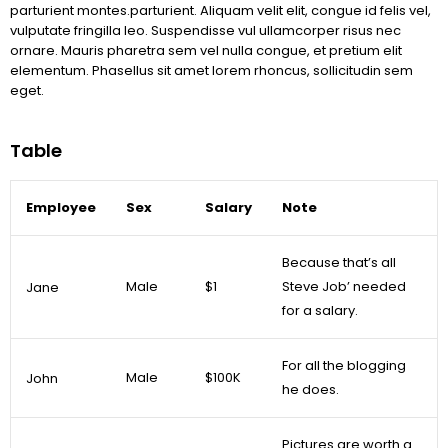
parturient montes.parturient. Aliquam velit elit, congue id felis vel,
vulputate fringilla leo. Suspendisse vul ullamcorper risus nec
ornare. Mauris pharetra sem vel nulla congue, et pretium elit
elementum. Phasellus sit amet lorem rhoncus, sollicitudin sem
eget.
Table
Employee
Sex
Salary
Note
Because that’s all
Male
$1
Steve Job’ needed
Jane
for a salary.
For all the blogging
Male
$100K
John
he does.
Pictures are worth a