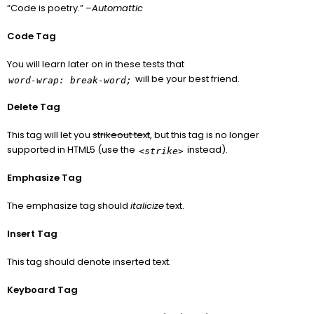
“Code is poetry.” –
Automattic
Code Tag
You will learn later on in these tests that
will be your best friend.
word-wrap: break-word;
Delete Tag
This tag will let you
strikeout text
, but this tag is no longer
supported in HTML5 (use the
instead).
<strike>
Emphasize Tag
The emphasize tag should
italicize
text.
Insert Tag
This tag should denote
inserted
text.
Keyboard Tag