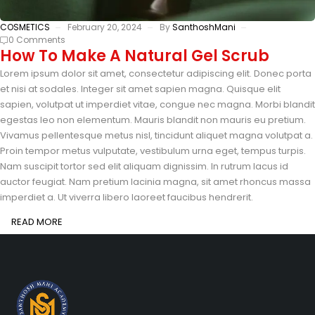
COSMETICS
February 20, 2024
By
SanthoshMani
0 Comments
How To Make A Natural Gel Scrub
Lorem ipsum dolor sit amet, consectetur adipiscing elit. Donec porta
et nisi at sodales. Integer sit amet sapien magna. Quisque elit
sapien, volutpat ut imperdiet vitae, congue nec magna. Morbi blandit
egestas leo non elementum. Mauris blandit non mauris eu pretium.
Vivamus pellentesque metus nisl, tincidunt aliquet magna volutpat a.
Proin tempor metus vulputate, vestibulum urna eget, tempus turpis.
Nam suscipit tortor sed elit aliquam dignissim. In rutrum lacus id
auctor feugiat. Nam pretium lacinia magna, sit amet rhoncus massa
imperdiet a. Ut viverra libero laoreet faucibus hendrerit.
READ MORE