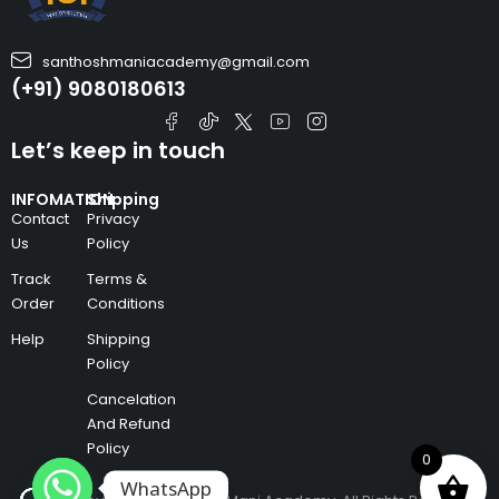
santhoshmaniacademy@gmail.com
(+91) 9080180613
Let’s keep in touch
INFOMATION
Shipping
Contact
Privacy
Us
Policy
Track
Terms &
Order
Conditions
Help
Shipping
Policy
Cancelation
And Refund
Policy
0
WhatsApp