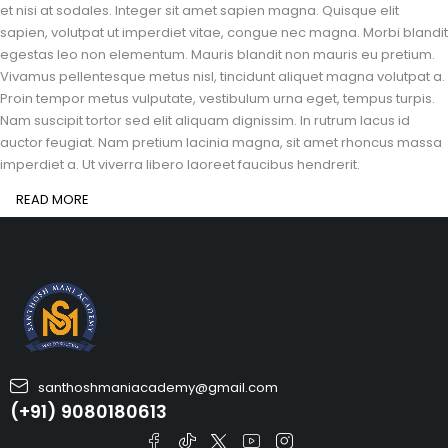
et nisi at sodales. Integer sit amet sapien magna. Quisque elit
sapien, volutpat ut imperdiet vitae, congue nec magna. Morbi blandit
egestas leo non elementum. Mauris blandit non mauris eu pretium.
Vivamus pellentesque metus nisl, tincidunt aliquet magna volutpat a.
Proin tempor metus vulputate, vestibulum urna eget, tempus turpis.
Nam suscipit tortor sed elit aliquam dignissim. In rutrum lacus id
auctor feugiat. Nam pretium lacinia magna, sit amet rhoncus massa
imperdiet a. Ut viverra libero laoreet faucibus hendrerit.
READ MORE
santhoshmaniacademy@gmail.com
(+91) 9080180613